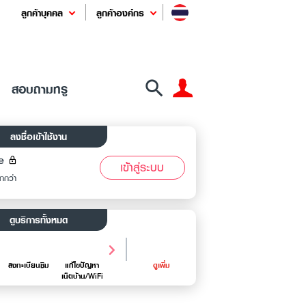
ลูกค้าบุคคล
ลูกค้าองค์กร
สอบถามทรู
ลงชื่อเข้าใช้งาน
e
เข้าสู่ระบบ
ากกว่า
ดูบริการทั้งหมด
ลงทะเบียนซิม
แก้ไขปัญหา

เปลี่ยนการส่งใบ
ดูเพิ่ม
จัดการ SMS 
แก้ปัญหา

เน็ตบ้าน/WiFi
แจ้งค่าบริการ
โฆษณา
TrueMove H